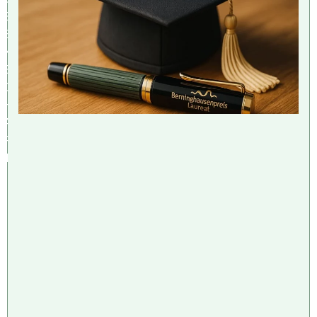
S
E
N
S
C
H
A
F
T