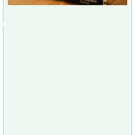
H
A
F
T