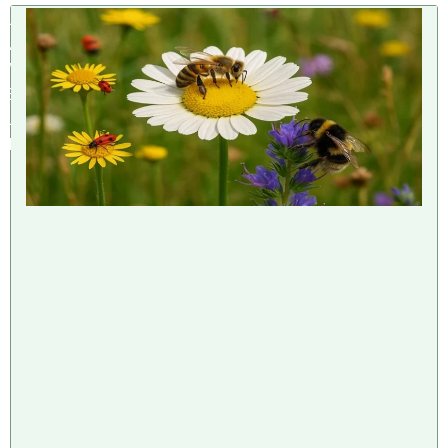
U
M
W
E
L
T