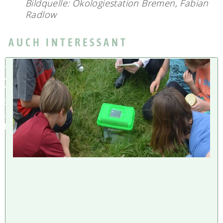
Bildquelle: Ökologiestation Bremen, Fabian
Radlow
AUCH INTERESSANT
U
M
W
E
L
T