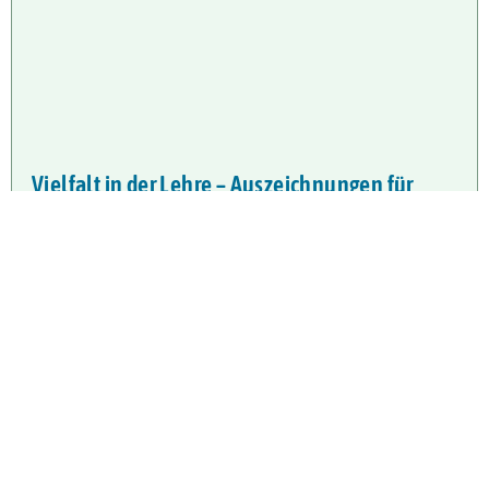
Vielfalt in der Lehre – Auszeichnungen für
Engagement und Inspiration
Im Jahr 2015 wurde der Berninghausen-Preis zum 23.
Mal verliehen. Drei Lehrende der Universität Bremen
wurden für ihre besonderen Leistungen in der
Hochschullehre ausgezeichnet.
Weiterlesen …
W
IS
S