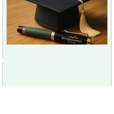
IS
S
E
N
S
C
H
A
F
T