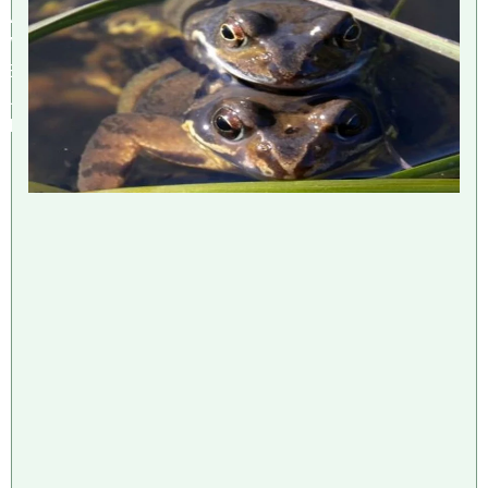
M
W
E
L
T