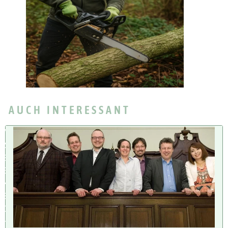
AUCH INTERESSANT
W
IS
S
E
N
S
C
H