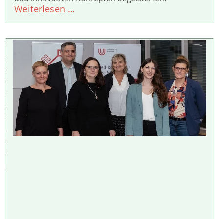
Weiterlesen …
W
IS
S
E
N
S
C
H
A
F
T