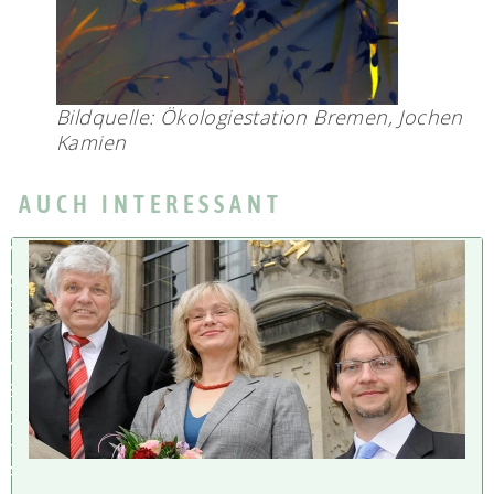
Bildquelle: Ökologiestation Bremen, Jochen
Kamien
AUCH INTERESSANT
W
IS
S
E
N
S
C
H
A