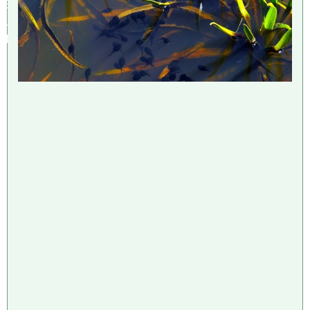
E
L
T